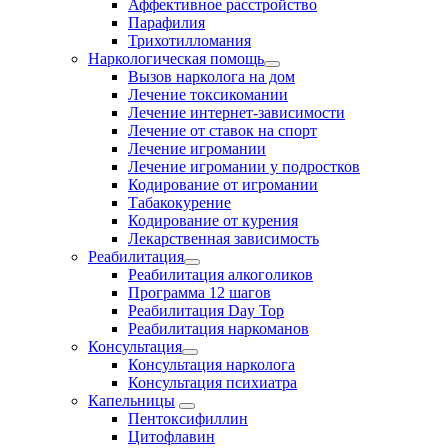
Аффективное расстройство
Парафилия
Трихотилломания
Наркологическая помощь
Вызов нарколога на дом
Лечение токсикомании
Лечение интернет-зависимости
Лечение от ставок на спорт
Лечение игромании
Лечение игромании у подростков
Кодирование от игромании
Табакокурение
Кодирование от курения
Лекарственная зависимость
Реабилитация
Реабилитация алкоголиков
Программа 12 шагов
Реабилитация Day Top
Реабилитация наркоманов
Консультация
Консультация нарколога
Консультация психиатра
Капельницы
Пентоксифиллин
Цитофлавин