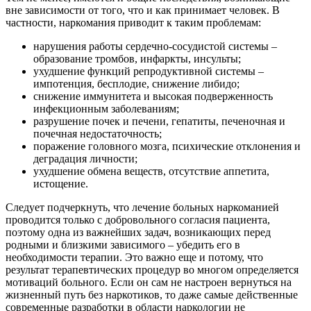
вне зависимости от того, что и как принимает человек. В
частности, наркомания приводит к таким проблемам:
нарушения работы сердечно-сосудистой системы –
образование тромбов, инфаркты, инсульты;
ухудшение функций репродуктивной системы –
импотенция, бесплодие, снижение либидо;
снижение иммунитета и высокая подверженность
инфекционным заболеваниям;
разрушение почек и печени, гепатиты, печеночная и
почечная недостаточность;
поражение головного мозга, психические отклонения и
деградация личности;
ухудшение обмена веществ, отсутствие аппетита,
истощение.
Следует подчеркнуть, что лечение больных наркоманией
проводится только с добровольного согласия пациента,
поэтому одна из важнейших задач, возникающих перед
родными и близкими зависимого – убедить его в
необходимости терапии. Это важно еще и потому, что
результат терапевтических процедур во многом определяется
мотиваций больного. Если он сам не настроен вернуться на
жизненный путь без наркотиков, то даже самые действенные
современные разработки в области наркологии не