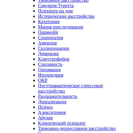
Тревожное расстройство
Синдром Туретта
Психиатр на дом
Истерические расстройства
Кататония
Мания преследования
Паранойя
Социопатия
Аменция
Галлюцинации
Деменция
Клаустрофобия
Сонливость
Гипомания
Ипохондрия
ОКР
Посттравматическое стрессовое
расстройство
Раздражительность
Дереализация
Психоз
Алекситимия
Абулия
Клинический психолог
Тревожно-депрессивное расстройство