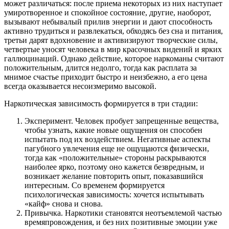
может различаться: после приема некоторых из них наступает
умиротворенное и спокойное состояние, другие, наоборот,
вызывают небывалый прилив энергии и дают способность
активно трудиться и развлекаться, обходясь без сна и питания,
третьи дарят вдохновение и активизируют творческие силы,
четвертые уносят человека в мир красочных видений и ярких
галлюцинаций. Однако действие, которое наркоманы считают
положительным, длится недолго, тогда как расплата за
мнимое счастье приходит быстро и неизбежно, а его цена
всегда оказывается несоизмеримо высокой.
Наркотическая зависимость формируется в три стадии:
Эксперимент. Человек пробует запрещенные вещества,
чтобы узнать, какие новые ощущения он способен
испытать под их воздействием. Негативные аспекты
пагубного увлечения еще не ощущаются физически,
тогда как «положительные» стороны раскрываются
наиболее ярко, поэтому оно кажется безвредным, и
возникает желание повторить опыт, показавшийся
интересным. Со временем формируется
психологическая зависимость: хочется испытывать
«кайф» снова и снова.
Привычка. Наркотики становятся неотъемлемой частью
времяпровождения, и без них позитивные эмоции уже