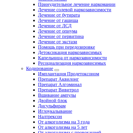
Принудительное лечение наркомании
Лечение солевой наркозависимости
Лечение от бутирата
Лечение от гашиша
Лечение от ЛСД
Лечение от опиума
Лечение от первитина
Лечение от экстази
Помощь при передозировке
Детоксикация наркозависимых
Капельница от наркозависимости
Ресоциализация наркозависимых
Кодирование
Имплантация Продетоксоном
Препарат Аквилонг
Препарат Алгоминал
Препарат Вивитрол
Вшивание ампулы
Двойной блок
Дисульфирам
Иглоукалывание
Налтрексон
От алкоголизма на 3 года
От алкоголизма на 5 лет
От алкоголизма с провокацией