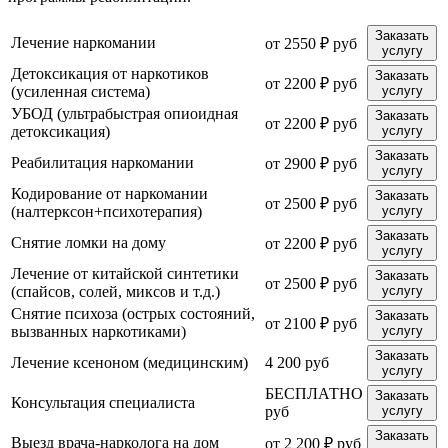
Заказать
Лечение наркомании
от 2550 ₽ руб
услугу
Детоксикация от наркотиков
Заказать
от 2200 ₽ руб
(усиленная система)
услугу
УБОД (ультрабыстрая опиоидная
Заказать
от 2200 ₽ руб
детоксикация)
услугу
Заказать
Реабилитация наркомании
от 2900 ₽ руб
услугу
Кодирование от наркомании
Заказать
от 2500 ₽ руб
(налтерксон+психотерапия)
услугу
Заказать
Снятие ломки на дому
от 2200 ₽ руб
услугу
Лечение от китайской синтетики
Заказать
от 2500 ₽ руб
(спайсов, солей, миксов и т.д.)
услугу
Снятие психоза (острых состояний,
Заказать
от 2100 ₽ руб
вызванных наркотиками)
услугу
Заказать
Лечение ксеноном (медицинским)
4 200 руб
услугу
БЕСПЛАТНО
Заказать
Консультация специалиста
руб
услугу
Заказать
Выезд врача-нарколога на дом
от 2 200 ₽ руб