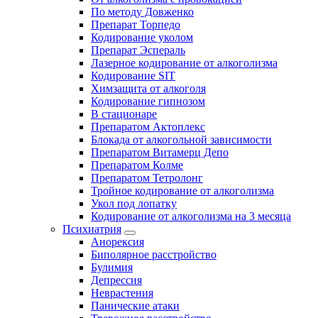
По методу Довженко
Препарат Торпедо
Кодирование уколом
Препарат Эспераль
Лазерное кодирование от алкоголизма
Кодирование SIT
Химзащита от алкоголя
Кодирование гипнозом
В стационаре
Препаратом Актоплекс
Блокада от алкогольной зависимости
Препаратом Витамерц Депо
Препаратом Колме
Препаратом Тетролонг
Тройное кодирование от алкоголизма
Укол под лопатку
Кодирование от алкоголизма на 3 месяца
Психиатрия
Анорексия
Биполярное расстройство
Булимия
Депрессия
Неврастения
Панические атаки