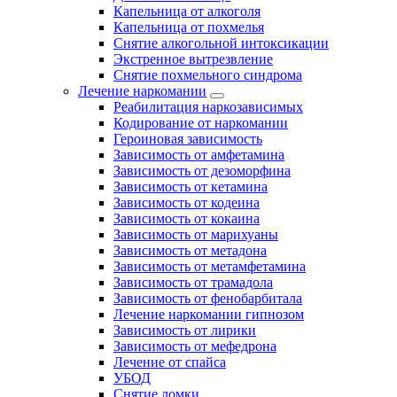
Капельница от алкоголя
Капельница от похмелья
Снятие алкогольной интоксикации
Экстренное вытрезвление
Снятие похмельного синдрома
Лечение наркомании
Реабилитация наркозависимых
Кодирование от наркомании
Героиновая зависимость
Зависимость от амфетамина
Зависимость от дезоморфина
Зависимость от кетамина
Зависимость от кодеина
Зависимость от кокаина
Зависимость от марихуаны
Зависимость от метадона
Зависимость от метамфетамина
Зависимость от трамадола
Зависимость от фенобарбитала
Лечение наркомании гипнозом
Зависимость от лирики
Зависимость от мефедрона
Лечение от спайса
УБОД
Снятие ломки