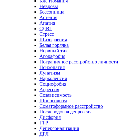
Клептомания
Неврозы
Бессонница
Астения
Апатия
СДВГ
Стресс
Шизофрения
Белая горячка
Нервный тик
Агорафобия
Пограничное расстройство личности
Психопатия
Лунатизм
Нарколепсия
Социофобия
Агрессия
Созависимость
Шопоголизм
Соматоформное расстройство
Послеродовая депрессия
Дисфория
ГТР
Деперсонализация
ДРЛ