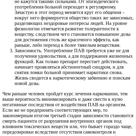
не кажутся такими сильными. От эпизодического
употребления больной переходит к регулярному.
Зачастую в этот период меняется круг его общения –
вокруг него формируется общество таких же зависимых,
разделяющих нездоровые интересы людей. На уровне
физиологии отмечается развитие толерантности к
веществу, следствием чего становится повышение дозы
для достижения столь же красочного эффекта, как
раньше, либо переход к более тяжелым веществам.
Зависимость. Употребление ПАВ требуется уже не для
получения удовольствия, а для поддержания жизненных
функций. Как только препарат перестает действовать,
начинает проявляться абстинентный синдром, и для
снятия ломки больной принимает наркотики снова.
Жизнь сводится к наркотическому забвению и поискам
новой дозы.
Чем раньше человек пройдет курс лечения наркомании, тем
выше вероятность минимизировать и даже свести к нулю
негативные последствия от воздействия ПАВ на организм.
Если же не предпринять соответствующих мер, то
закономерным итогом третьей стадии зависимости становится
смерть пациента от разрушения внутренних органов под
влиянием токсических веществ или, что бывает гораздо чаще,
передозировки вследствие отсутствия самоконтроля и