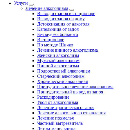
Услуги
Лечение алкоголизма
Вывод из запоя в стационаре
Вывод из запоя на дому
Детоксикация от алкоголя
Капельница от запоя
Без ведома больного
В стационаре
По методу Шичко
Лечение винного алкоголизма
Женский алкоголизм
Мужской алкоголизм
Пивной алкоголизма
Подростковый алкоголизм
Старческий алкоголизм
Хронический алкоголизм
Принудительное лечение алкоголизма
Принудительный вывод из запоя
Раскодирование
Укол от алкоголизма
Лечение хронического запоя
Лечение алкогольного отравления
Лечение похмелья
Частный вытрезвитель
Детокс капельница