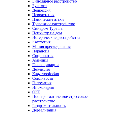
Биполярное расстройство
Булимия
Депрессия
Неврастения
Панические атаки
Тревожное расстройство
Синдром Туретта
Психиатр на дом
Истерические расстройства
Кататония
Мания преследования
Паранойя
Социопатия
Аменция
Галлюцинации
Деменция
Клаустрофобия
Сонливость
Гипомания
Ипохондрия
ОКР
Посттравматическое стрессовое
расстройство
Раздражительность
Дереализация