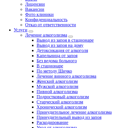
Лицензии
Вакансии
Фото клиники
Конфиденциальность
Отказ от ответственности
Услуги
Лечение алкоголизма
Вывод из запоя в стационаре
Вывод из запоя на дому
Детоксикация от алкоголя
Капельница от запоя
Без ведома больного
В стационаре
По методу Шичко
Лечение винного алкоголизма
Женский алкоголизм
Мужской алкоголизм
Пивной алкоголизма
Подростковый алкоголизм
Старческий алкоголизм
Хронический алкоголизм
Принудительное лечение алкоголизма
Принудительный вывод из запоя
Раскодирование
Укол от алкоголизма