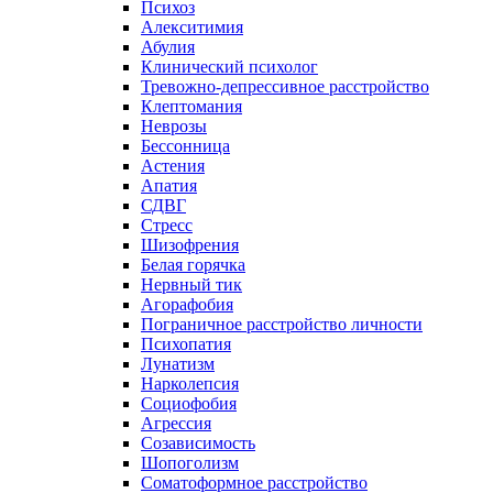
Психоз
Алекситимия
Абулия
Клинический психолог
Тревожно-депрессивное расстройство
Клептомания
Неврозы
Бессонница
Астения
Апатия
СДВГ
Стресс
Шизофрения
Белая горячка
Нервный тик
Агорафобия
Пограничное расстройство личности
Психопатия
Лунатизм
Нарколепсия
Социофобия
Агрессия
Созависимость
Шопоголизм
Соматоформное расстройство