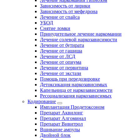
Лечение наркомании гипнозом
Зависимость от лирики
Зависимость от мефедрона
Лечение от спайса
УБОД
Снятие ломки
Принудительное лечение наркомании
Лечение солевой наркозависимости
Лечение от бутирата
Лечение от гашиша
Лечение от ЛСД
Лечение от опиума
Лечение от первитина
Лечение от экстази
Помощь при передозировке
Детоксикация наркозависимых
Капельница от наркозависимости
Ресоциализация наркозависимых
Кодирование
Имплантация Продетоксоном
Препарат Аквилонг
Препарат Алгоминал
Препарат Вивитрол
Вшивание ампулы
Двойной блок