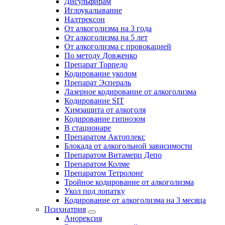
Дисульфирам
Иглоукалывание
Налтрексон
От алкоголизма на 3 года
От алкоголизма на 5 лет
От алкоголизма с провокацией
По методу Довженко
Препарат Торпедо
Кодирование уколом
Препарат Эспераль
Лазерное кодирование от алкоголизма
Кодирование SIT
Химзащита от алкоголя
Кодирование гипнозом
В стационаре
Препаратом Актоплекс
Блокада от алкогольной зависимости
Препаратом Витамерц Депо
Препаратом Колме
Препаратом Тетролонг
Тройное кодирование от алкоголизма
Укол под лопатку
Кодирование от алкоголизма на 3 месяца
Психиатрия
Анорексия