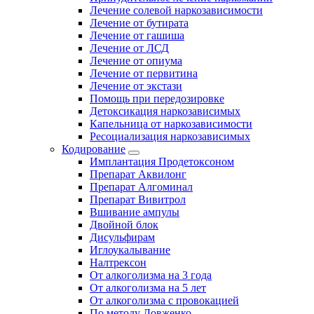
Лечение солевой наркозависимости
Лечение от бутирата
Лечение от гашиша
Лечение от ЛСД
Лечение от опиума
Лечение от первитина
Лечение от экстази
Помощь при передозировке
Детоксикация наркозависимых
Капельница от наркозависимости
Ресоциализация наркозависимых
Кодирование
Имплантация Продетоксоном
Препарат Аквилонг
Препарат Алгоминал
Препарат Вивитрол
Вшивание ампулы
Двойной блок
Дисульфирам
Иглоукалывание
Налтрексон
От алкоголизма на 3 года
От алкоголизма на 5 лет
От алкоголизма с провокацией
По методу Довженко