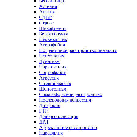
Бессонница
Астения
Апатия
СДВГ
Стресс
Шизофрения
Белая горячка
Нервный тик
Агорафобия
Пограничное расстройство личности
Психопатия
Лунатизм
Нарколепсия
Социофобия
Агрессия
Созависимость
Шопоголизм
Соматоформное расстройство
Послеродовая депрессия
Дисфория
ГТР
Деперсонализация
ДРЛ
Аффективное расстройство
Парафилия