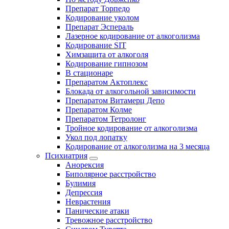
Препарат Торпедо
Кодирование уколом
Препарат Эспераль
Лазерное кодирование от алкоголизма
Кодирование SIT
Химзащита от алкоголя
Кодирование гипнозом
В стационаре
Препаратом Актоплекс
Блокада от алкогольной зависимости
Препаратом Витамерц Депо
Препаратом Колме
Препаратом Тетролонг
Тройное кодирование от алкоголизма
Укол под лопатку
Кодирование от алкоголизма на 3 месяца
Психиатрия
Анорексия
Биполярное расстройство
Булимия
Депрессия
Неврастения
Панические атаки
Тревожное расстройство