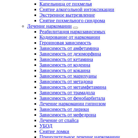
Капельница от похмелья
Снятие алкогольной интоксикации
Экстренное вытрезвление
Снятие похмельного синдрома
Лечение наркомании
Реабилитация наркозависимых
Кодирование от наркомании
Героиновая зависимость
Зависимость от амфетамина
Зависимость от дезоморфина
Зависимость от кетамина
Зависимость от кодеина
Зависимость от кокаина
Зависимость от марихуаны
Зависимость от метадона
Зависимость от метамфетамина
Зависимость от трамадола
Зависимость от фенобарбитала
Лечение наркомании гипнозом
Зависимость от лирики
Зависимость от мефедрона
Лечение от спайса
УБОД
Снятие ломки
Принудительное лечение наркомании