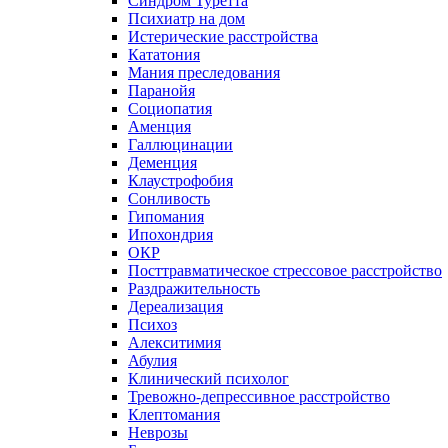
Синдром Туретта
Психиатр на дом
Истерические расстройства
Кататония
Мания преследования
Паранойя
Социопатия
Аменция
Галлюцинации
Деменция
Клаустрофобия
Сонливость
Гипомания
Ипохондрия
ОКР
Посттравматическое стрессовое расстройство
Раздражительность
Дереализация
Психоз
Алекситимия
Абулия
Клинический психолог
Тревожно-депрессивное расстройство
Клептомания
Неврозы