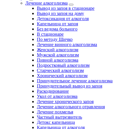
Лечение алкоголизма
Вывод из запоя в стационаре
Вывод из запоя на дому
Детоксикация от алкоголя
Капельница от запоя
Без ведома больного
В стационаре
По методу Шичко
Лечение винного алкоголизма
Женский алкоголизм
Мужской алкоголизм
Пивной алкоголизма
Подростковый алкоголизм
Старческий алкоголизм
Хронический алкоголизм
Принудительное лечение алкоголизма
Принудительный вывод из запоя
Раскодирование
Укол от алкоголизма
Лечение хронического запоя
Лечение алкогольного отравления
Лечение похмелья
Частный вытрезвитель
Детокс капельница
Капельница от алкоголя