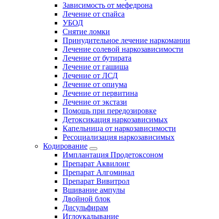
Зависимость от мефедрона
Лечение от спайса
УБОД
Снятие ломки
Принудительное лечение наркомании
Лечение солевой наркозависимости
Лечение от бутирата
Лечение от гашиша
Лечение от ЛСД
Лечение от опиума
Лечение от первитина
Лечение от экстази
Помощь при передозировке
Детоксикация наркозависимых
Капельница от наркозависимости
Ресоциализация наркозависимых
Кодирование
Имплантация Продетоксоном
Препарат Аквилонг
Препарат Алгоминал
Препарат Вивитрол
Вшивание ампулы
Двойной блок
Дисульфирам
Иглоукалывание