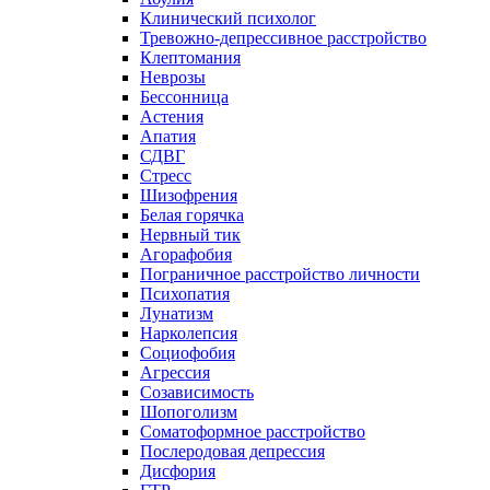
Клинический психолог
Тревожно-депрессивное расстройство
Клептомания
Неврозы
Бессонница
Астения
Апатия
СДВГ
Стресс
Шизофрения
Белая горячка
Нервный тик
Агорафобия
Пограничное расстройство личности
Психопатия
Лунатизм
Нарколепсия
Социофобия
Агрессия
Созависимость
Шопоголизм
Соматоформное расстройство
Послеродовая депрессия
Дисфория