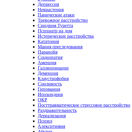
Депрессия
Неврастения
Панические атаки
Тревожное расстройство
Синдром Туретта
Психиатр на дом
Истерические расстройства
Кататония
Мания преследования
Паранойя
Социопатия
Аменция
Галлюцинации
Деменция
Клаустрофобия
Сонливость
Гипомания
Ипохондрия
ОКР
Посттравматическое стрессовое расстройство
Раздражительность
Дереализация
Психоз
Алекситимия
Абулия