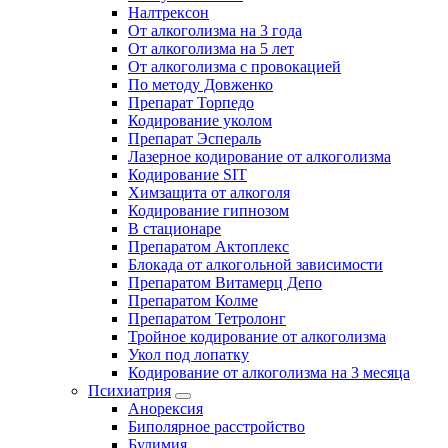
Налтрексон
От алкоголизма на 3 года
От алкоголизма на 5 лет
От алкоголизма с провокацией
По методу Довженко
Препарат Торпедо
Кодирование уколом
Препарат Эспераль
Лазерное кодирование от алкоголизма
Кодирование SIT
Химзащита от алкоголя
Кодирование гипнозом
В стационаре
Препаратом Актоплекс
Блокада от алкогольной зависимости
Препаратом Витамерц Депо
Препаратом Колме
Препаратом Тетролонг
Тройное кодирование от алкоголизма
Укол под лопатку
Кодирование от алкоголизма на 3 месяца
Психиатрия
Анорексия
Биполярное расстройство
Булимия